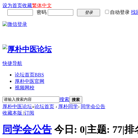
设为首页
收藏
繁体中文
密码
自动登录
找
登录
快捷导航
论坛首页
BBS
厚朴中医官网
视频网校
搜索
搜索
厚朴中医论坛
»
论坛首页
›
厚朴同学
›
同学会公告
收藏本版
|
订阅
同学会公告
今日:
0
|
主题:
77
|
排