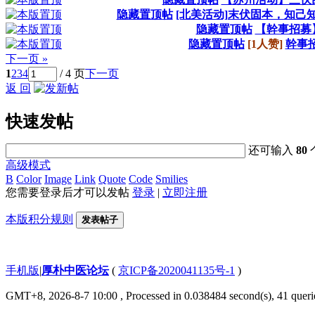
隐藏置顶帖
[北美活动]末伏固本，知己知
隐藏置顶帖
【幹事招募
隐藏置顶帖
[1人赞]
幹事
下一页 »
1
2
3
4
/ 4 页
下一页
返 回
快速发帖
还可输入
80
高级模式
B
Color
Image
Link
Quote
Code
Smilies
您需要登录后才可以发帖
登录
|
立即注册
本版积分规则
发表帖子
手机版
|
厚朴中医论坛
(
京ICP备2020041135号-1
)
GMT+8, 2026-8-7 10:00
, Processed in 0.038484 second(s), 41 querie