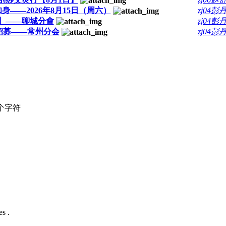
身——2026年8月15日（周六）
zj04彭丹
】——聊城分會
zj04彭丹
招募——常州分会
zj04彭丹
个字符
s .