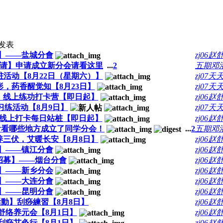
发表
】——盐城分會
zj06赵
请】申请成立新分会请看这里
...
2
五期邓
活动【8月22日（星期六）】
zj07天天
，药香醒觉知【8月23日】
zj07天天
】线上练功打卡营【即日起】
zj06赵
练活动【8月9日】
zj07天天
线上打卡每日站桩【即日起】
zj06赵
来看看哪些地方成立了同学分会！
...
2
五期邓
三伏，艾暖长安【8月8日】
zj06赵
】——镇江分會
zj06赵
招募】——烟台分會
zj06赵
】——新乡分会
zj06赵
】——大连分會
zj06赵
】——昆明分會
zj06赵
動】刮痧練習【8月8日】
zj06赵
舒络养元会【8月1日】
zj06赵
刮痧艾灸行【8月1日】
zj06赵