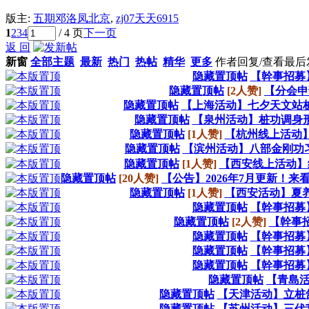
版主:
五期邓洛凤北京
,
zj07天天6915
1
2
3
4
/ 4 页
下一页
返 回
新窗
全部主题
最新
热门
热帖
精华
更多
作者
回复/查看
最后
隐藏置顶帖
【幹事招募
隐藏置顶帖
[2人赞]
【分会申
隐藏置顶帖
【上海活动】七夕天文站桩
隐藏置顶帖
【泉州活动】桩功调身形
隐藏置顶帖
[1人赞]
【杭州线上活动
隐藏置顶帖
【滨州活动】八部金刚功习
隐藏置顶帖
[1人赞]
【西安线上活动】
隐藏置顶帖
[20人赞]
【公告】2026年7月更新！
隐藏置顶帖
[1人赞]
【西安活动】夏养
隐藏置顶帖
【幹事招募
隐藏置顶帖
[2人赞]
【幹事
隐藏置顶帖
【幹事招募
隐藏置顶帖
【幹事招募
隐藏置顶帖
【幹事招募
隐藏置顶帖
【青島活
隐藏置顶帖
【天津活动】立桩
隐藏置顶帖
【苏州活动】三伏