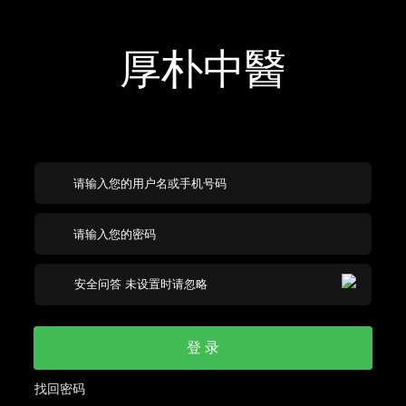
厚朴中醫
登 录
找回密码