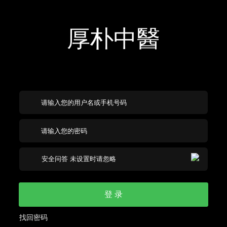
厚朴中醫
登 录
找回密码