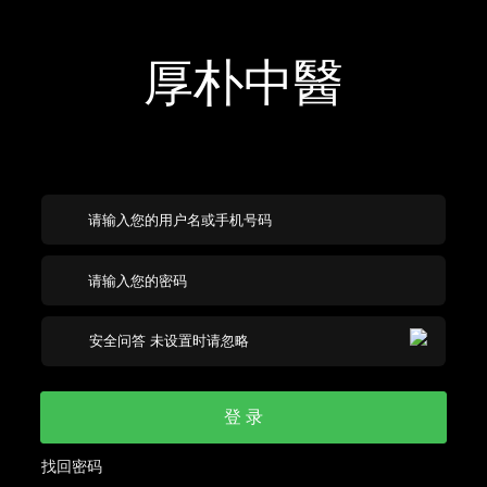
厚朴中醫
登 录
找回密码